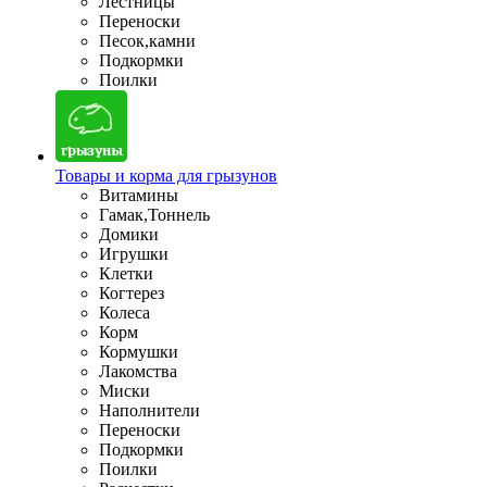
Лестницы
Переноски
Песок,камни
Подкормки
Поилки
Товары и корма для грызунов
Витамины
Гамак,Тоннель
Домики
Игрушки
Клетки
Когтерез
Колеса
Корм
Кормушки
Лакомства
Миски
Наполнители
Переноски
Подкормки
Поилки