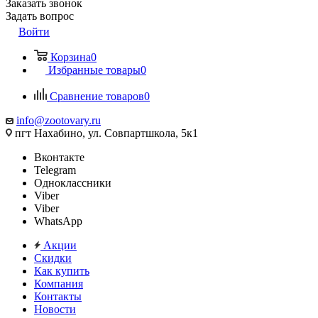
Заказать звонок
Задать вопрос
Войти
Корзина
0
Избранные товары
0
Сравнение товаров
0
info@zootovary.ru
пгт Нахабино, ул. Совпартшкола, 5к1
Вконтакте
Telegram
Одноклассники
Viber
Viber
WhatsApp
Акции
Скидки
Как купить
Компания
Контакты
Новости