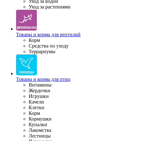
Уход за водой
Уход за растениями
Товары и корма для рептилий
Корм
Средства по уходу
Террариумы
Товары и корма для птиц
Витамины
Жердочки
Игрушки
Качели
Клетки
Корм
Кормушки
Купалки
Лакомства
Лестницы