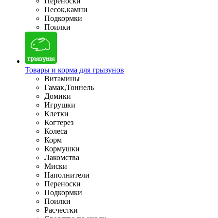
Переноски
Песок,камни
Подкормки
Поилки
Товары и корма для грызунов
Витамины
Гамак,Тоннель
Домики
Игрушки
Клетки
Когтерез
Колеса
Корм
Кормушки
Лакомства
Миски
Наполнители
Переноски
Подкормки
Поилки
Расчестки