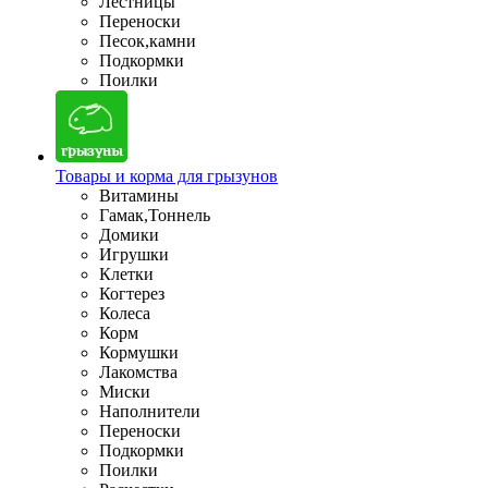
Лестницы
Переноски
Песок,камни
Подкормки
Поилки
Товары и корма для грызунов
Витамины
Гамак,Тоннель
Домики
Игрушки
Клетки
Когтерез
Колеса
Корм
Кормушки
Лакомства
Миски
Наполнители
Переноски
Подкормки
Поилки