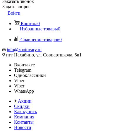
Заказать звонок
Задать вопрос
Войти
Корзина
0
Избранные товары
0
Сравнение товаров
0
info@zootovary.ru
пгт Нахабино, ул. Совпартшкола, 5к1
Вконтакте
Telegram
Одноклассники
Viber
Viber
WhatsApp
Акции
Скидки
Как купить
Компания
Контакты
Новости