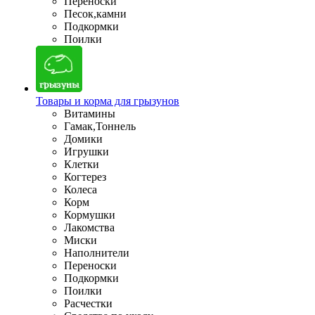
Переноски
Песок,камни
Подкормки
Поилки
Товары и корма для грызунов
Витамины
Гамак,Тоннель
Домики
Игрушки
Клетки
Когтерез
Колеса
Корм
Кормушки
Лакомства
Миски
Наполнители
Переноски
Подкормки
Поилки
Расчестки