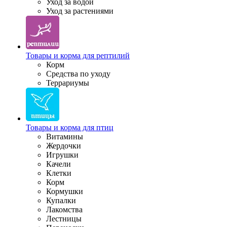
Уход за водой
Уход за растениями
Товары и корма для рептилий
Корм
Средства по уходу
Террариумы
Товары и корма для птиц
Витамины
Жердочки
Игрушки
Качели
Клетки
Корм
Кормушки
Купалки
Лакомства
Лестницы