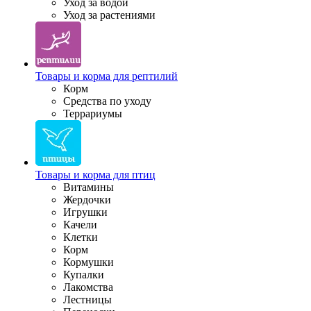
Уход за водой
Уход за растениями
Товары и корма для рептилий
Корм
Средства по уходу
Террариумы
Товары и корма для птиц
Витамины
Жердочки
Игрушки
Качели
Клетки
Корм
Кормушки
Купалки
Лакомства
Лестницы