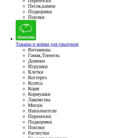
Переноски
Песок,камни
Подкормки
Поилки
Товары и корма для грызунов
Витамины
Гамак,Тоннель
Домики
Игрушки
Клетки
Когтерез
Колеса
Корм
Кормушки
Лакомства
Миски
Наполнители
Переноски
Подкормки
Поилки
Расчестки