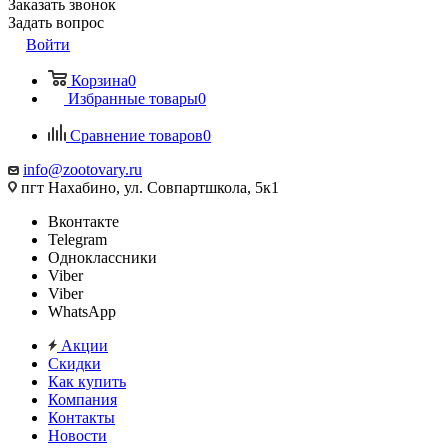
Заказать звонок
Задать вопрос
Войти
Корзина
0
Избранные товары
0
Сравнение товаров
0
info@zootovary.ru
пгт Нахабино, ул. Совпартшкола, 5к1
Вконтакте
Telegram
Одноклассники
Viber
Viber
WhatsApp
Акции
Скидки
Как купить
Компания
Контакты
Новости