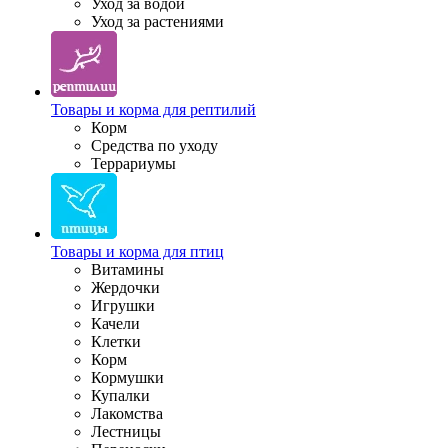
Уход за водой
Уход за растениями
Товары и корма для рептилий
Корм
Средства по уходу
Террариумы
Товары и корма для птиц
Витамины
Жердочки
Игрушки
Качели
Клетки
Корм
Кормушки
Купалки
Лакомства
Лестницы