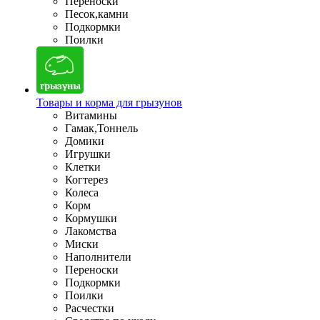
Переноски
Песок,камни
Подкормки
Поилки
Товары и корма для грызунов
Витамины
Гамак,Тоннель
Домики
Игрушки
Клетки
Когтерез
Колеса
Корм
Кормушки
Лакомства
Миски
Наполнители
Переноски
Подкормки
Поилки
Расчестки