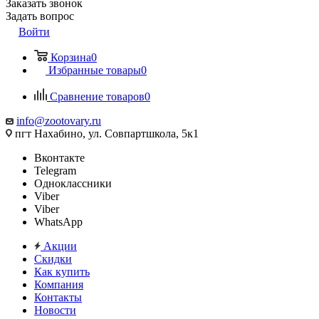
Заказать звонок
Задать вопрос
Войти
Корзина
0
Избранные товары
0
Сравнение товаров
0
info@zootovary.ru
пгт Нахабино, ул. Совпартшкола, 5к1
Вконтакте
Telegram
Одноклассники
Viber
Viber
WhatsApp
Акции
Скидки
Как купить
Компания
Контакты
Новости