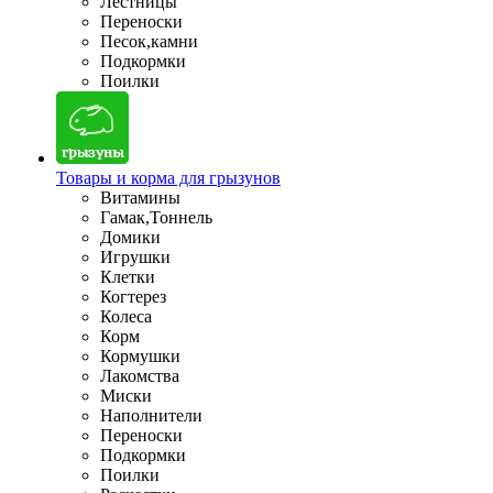
Лестницы
Переноски
Песок,камни
Подкормки
Поилки
Товары и корма для грызунов
Витамины
Гамак,Тоннель
Домики
Игрушки
Клетки
Когтерез
Колеса
Корм
Кормушки
Лакомства
Миски
Наполнители
Переноски
Подкормки
Поилки