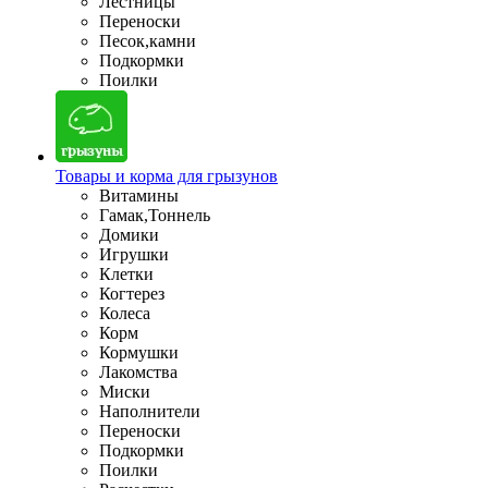
Лестницы
Переноски
Песок,камни
Подкормки
Поилки
Товары и корма для грызунов
Витамины
Гамак,Тоннель
Домики
Игрушки
Клетки
Когтерез
Колеса
Корм
Кормушки
Лакомства
Миски
Наполнители
Переноски
Подкормки
Поилки