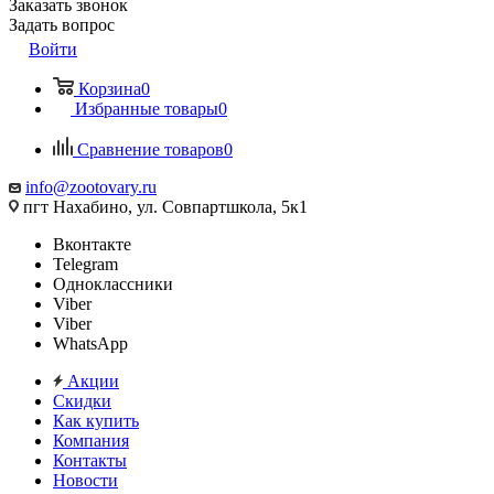
Заказать звонок
Задать вопрос
Войти
Корзина
0
Избранные товары
0
Сравнение товаров
0
info@zootovary.ru
пгт Нахабино, ул. Совпартшкола, 5к1
Вконтакте
Telegram
Одноклассники
Viber
Viber
WhatsApp
Акции
Скидки
Как купить
Компания
Контакты
Новости