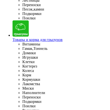
Лестницы
Переноски
Песок,камни
Подкормки
Поилки
Товары и корма для грызунов
Витамины
Гамак,Тоннель
Домики
Игрушки
Клетки
Когтерез
Колеса
Корм
Кормушки
Лакомства
Миски
Наполнители
Переноски
Подкормки
Поилки