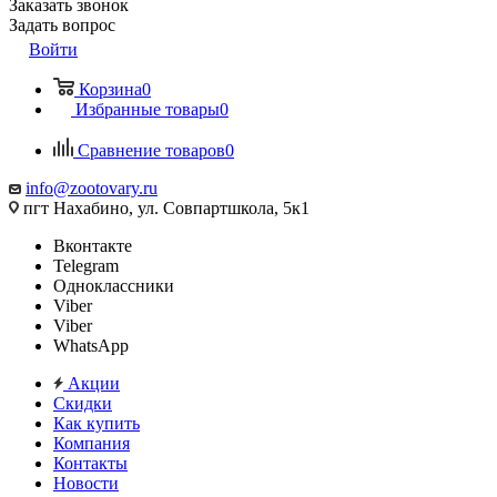
Заказать звонок
Задать вопрос
Войти
Корзина
0
Избранные товары
0
Сравнение товаров
0
info@zootovary.ru
пгт Нахабино, ул. Совпартшкола, 5к1
Вконтакте
Telegram
Одноклассники
Viber
Viber
WhatsApp
Акции
Скидки
Как купить
Компания
Контакты
Новости