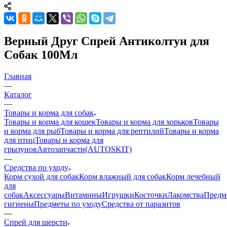
Верный Друг Спрей Антиколтун для
Собак 100Мл
Главная
—
Каталог
—
Товары и корма для собак
Товары и корма для кошек
Товары и корма для хорьков
Товары
и корма для рыб
Товары и корма для рептилий
Товары и корма
для птиц
Товары и корма для
грызунов
Автозапчасти(AUTOSKIT)
—
Средства по уходу
Корм сухой для собак
Корм влажный для собак
Корм лечебный
для
собак
Аксессуары
Витамины
Игрушки
Косточки
Лакомства
Предм
гигиены
Предметы по уходу
Средства от паразитов
—
Спрей для шерсти