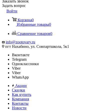
Заказать звонок
Задать вопрос
Войти
Корзина
0
Избранные товары
0
Сравнение товаров
0
info@zootovary.ru
пгт Нахабино, ул. Совпартшкола, 5к1
Вконтакте
Telegram
Одноклассники
Viber
Viber
WhatsApp
Акции
Скидки
Как купить
Компания
Контакты
Новости