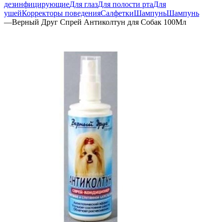
дезинфицирующие
Для глаз
Для полости рта
Для
ушей
Корректоры поведения
Салфетки
Шампунь
Шампунь
—
Верный Друг Спрей Антиколтун для Собак 100Мл