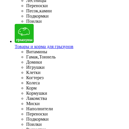
Лестницы
Переноски
Песок,камни
Подкормки
Поилки
Товары и корма для грызунов
Витамины
Гамак,Тоннель
Домики
Игрушки
Клетки
Когтерез
Колеса
Корм
Кормушки
Лакомства
Миски
Наполнители
Переноски
Подкормки
Поилки