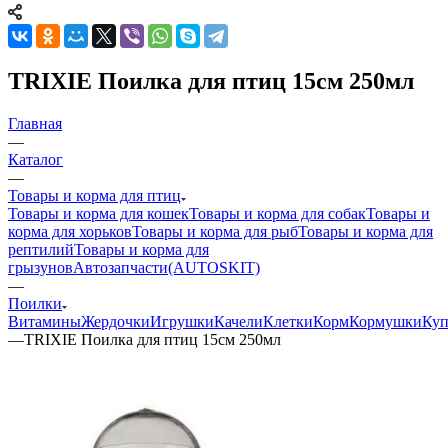
TRIXIE Поилка для птиц 15см 250мл
Главная
—
Каталог
—
Товары и корма для птиц
Товары и корма для кошек
Товары и корма для собак
Товары и
корма для хорьков
Товары и корма для рыб
Товары и корма для
рептилий
Товары и корма для
грызунов
Автозапчасти(AUTOSKIT)
—
Поилки
Витамины
Жердочки
Игрушки
Качели
Клетки
Корм
Кормушки
Куп
—
TRIXIE Поилка для птиц 15см 250мл