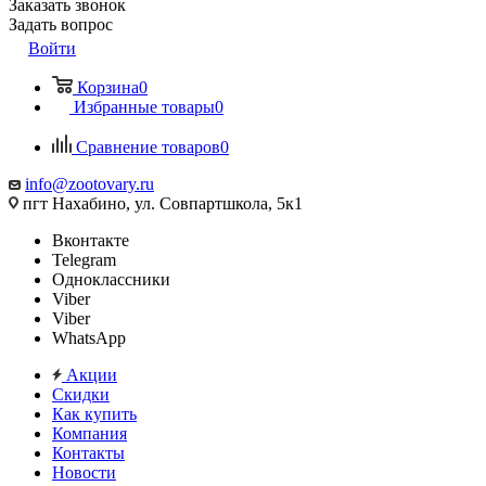
Заказать звонок
Задать вопрос
Войти
Корзина
0
Избранные товары
0
Сравнение товаров
0
info@zootovary.ru
пгт Нахабино, ул. Совпартшкола, 5к1
Вконтакте
Telegram
Одноклассники
Viber
Viber
WhatsApp
Акции
Скидки
Как купить
Компания
Контакты
Новости