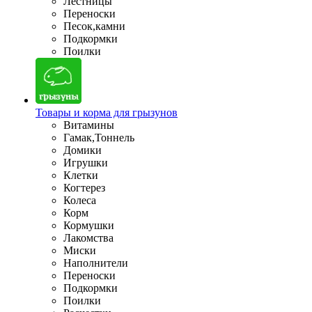
Лестницы
Переноски
Песок,камни
Подкормки
Поилки
Товары и корма для грызунов
Витамины
Гамак,Тоннель
Домики
Игрушки
Клетки
Когтерез
Колеса
Корм
Кормушки
Лакомства
Миски
Наполнители
Переноски
Подкормки
Поилки