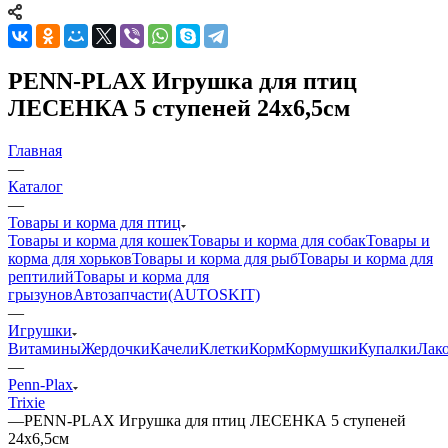
PENN-PLAX Игрушка для птиц
ЛЕСЕНКА 5 ступеней 24х6,5см
Главная
—
Каталог
—
Товары и корма для птиц
Товары и корма для кошек
Товары и корма для собак
Товары и
корма для хорьков
Товары и корма для рыб
Товары и корма для
рептилий
Товары и корма для
грызунов
Автозапчасти(AUTOSKIT)
—
Игрушки
Витамины
Жердочки
Качели
Клетки
Корм
Кормушки
Купалки
Лак
—
Penn-Plax
Trixie
—
PENN-PLAX Игрушка для птиц ЛЕСЕНКА 5 ступеней
24х6,5см