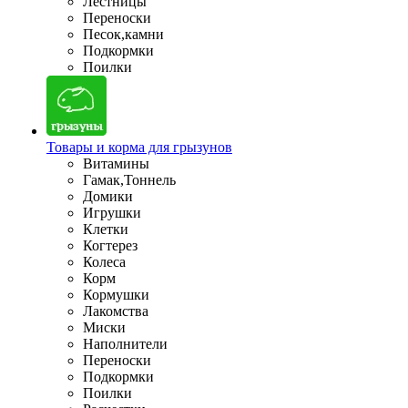
Лестницы
Переноски
Песок,камни
Подкормки
Поилки
Товары и корма для грызунов
Витамины
Гамак,Тоннель
Домики
Игрушки
Клетки
Когтерез
Колеса
Корм
Кормушки
Лакомства
Миски
Наполнители
Переноски
Подкормки
Поилки