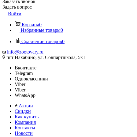
Заказать звонок
Задать вопрос
Войти
Корзина
0
Избранные товары
0
Сравнение товаров
0
info@zootovary.ru
пгт Нахабино, ул. Совпартшкола, 5к1
Вконтакте
Telegram
Одноклассники
Viber
Viber
WhatsApp
Акции
Скидки
Как купить
Компания
Контакты
Новости