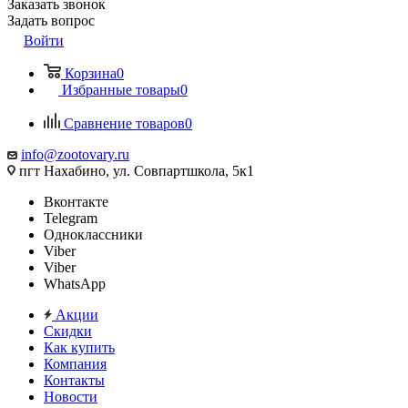
Заказать звонок
Задать вопрос
Войти
Корзина
0
Избранные товары
0
Сравнение товаров
0
info@zootovary.ru
пгт Нахабино, ул. Совпартшкола, 5к1
Вконтакте
Telegram
Одноклассники
Viber
Viber
WhatsApp
Акции
Скидки
Как купить
Компания
Контакты
Новости