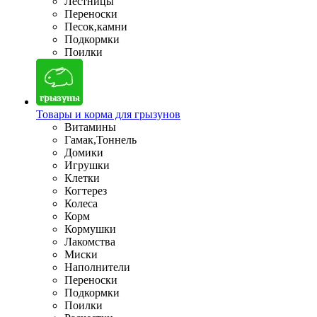
Лестницы
Переноски
Песок,камни
Подкормки
Поилки
Товары и корма для грызунов
Витамины
Гамак,Тоннель
Домики
Игрушки
Клетки
Когтерез
Колеса
Корм
Кормушки
Лакомства
Миски
Наполнители
Переноски
Подкормки
Поилки