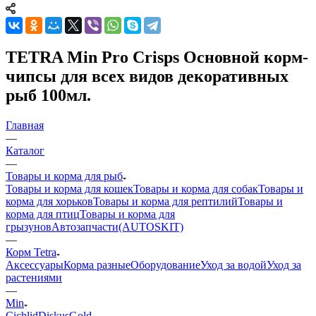
TETRA Min Pro Crisps Основной корм-
чипсы для всех видов декоративных
рыб 100мл.
Главная
—
Каталог
—
Товары и корма для рыб
Товары и корма для кошек
Товары и корма для собак
Товары и
корма для хорьков
Товары и корма для рептилий
Товары и
корма для птиц
Товары и корма для
грызунов
Автозапчасти(AUTOSKIT)
—
Корм Tetra
Аксессуары
Корма разные
Оборудование
Уход за водой
Уход за
растениями
—
Min
Cichlid
Diskus
Gold