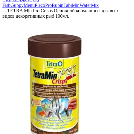
Fish
Guppy
Menu
Pleco
Pro
Rubin
TabiMin
WaferMix
—
TETRA Min Pro Crisps Основной корм-чипсы для всех
видов декоративных рыб 100мл.