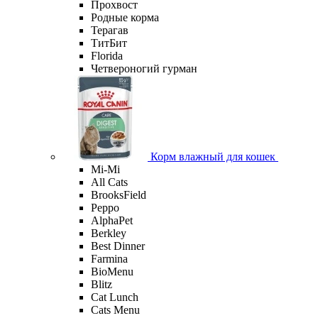
Прохвост
Родные корма
Терагав
ТитБит
Florida
Четвероногий гурман
Корм влажный для кошек
Mi-Мi
All Cats
BrooksField
Peppo
AlphaPet
Berkley
Best Dinner
Farmina
BioMenu
Blitz
Cat Lunch
Cats Menu