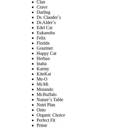
Clan
Crave
Darling
Dr. Clauder`s
Dr.Alder`s
Edel Cat
Eukanuba
Felix
Florida
Gourmet
Happy Cat
Herbax
Inaba
Karmy
KiteKat
Me-O
Mi-Мi
Morando
Mr.Buffalo
Nature`s Table
Nutri Plan
Onto
Organic Сhoice
Perfect Fit
Prime