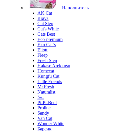
Наполнитель
AK Cat
Brava
Cat Step
Cat's White
Cats Best
Eco-premium
Eko Cat`s
Eliott
Fleep
Fresh Step
Hakase Arekkusu
Homecat
Kungfu Cat
Little Friends
Mr.Fresh
Naturalist
№1
Pi-Pi-Bent
Proline
Sandy
Van Cat
Wonder White
Барсик