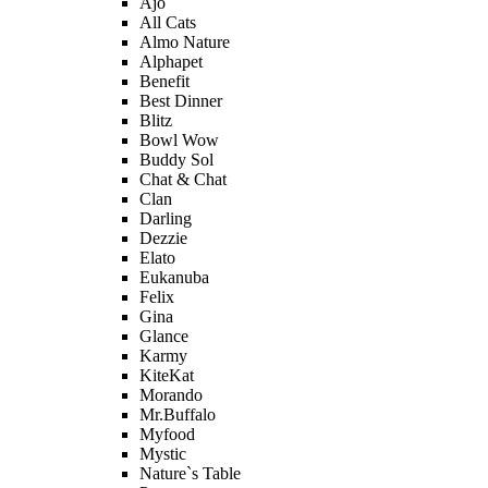
Ajo
All Cats
Almo Nature
Alphapet
Benefit
Best Dinner
Blitz
Bowl Wow
Buddy Sol
Chat & Chat
Clan
Darling
Dezzie
Elato
Eukanuba
Felix
Gina
Glance
Karmy
KiteKat
Morando
Mr.Buffalo
Myfood
Mystic
Nature`s Table