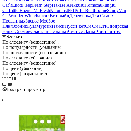
Cat`s
Eliott
Fleep
Fresh Step
Hakase Arekkusu
Homecat
Kungfu
Cat
Little Friends
Mr.Fresh
Naturalist
№1
Pi-Pi-Bent
Proline
Sandy
Van
Cat
Wonder White
Барсик
Виталайн
Деревяшка
Для Самых
Преданных
Зверьё Моё
Зоо
Няня
Зооник
Кузя
Мурзик
Найси
Пусси-кет
Си Си Кэт
Сибирская
кошка
Снежок
Счастливые лапки
Чистые Лапки
Чистый том
Фильтр
По алфавиту (возрастание)
По популярности (убывание)
По популярности (возрастание)
По алфавиту (убывание)
По алфавиту (возрастание)
По цене (убывание)
По цене (возрастание)
Быстрый просмотр