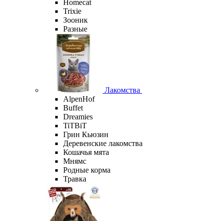
Homecat
Trixie
Зооник
Разные
Лакомства
AlpenHof
Buffet
Dreamies
TiTBiT
Грин Кьюзин
Деревенские лакомства
Кошачья мята
Мнямс
Родные корма
Травка