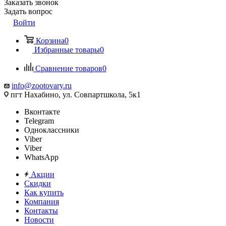
Заказать звонок
Задать вопрос
Войти
Корзина
0
Избранные товары
0
Сравнение товаров
0
info@zootovary.ru
пгт Нахабино, ул. Совпартшкола, 5к1
Вконтакте
Telegram
Одноклассники
Viber
Viber
WhatsApp
Акции
Скидки
Как купить
Компания
Контакты
Новости