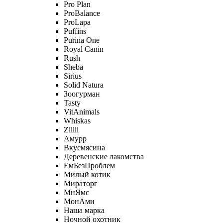
Pro Plan
ProBalance
ProLapa
Puffins
Purina One
Royal Canin
Rush
Sheba
Sirius
Solid Natura
Зоогурман
Tasty
VitAnimals
Whiskas
Zillii
Амурр
Вкусмясина
Деревенские лакомства
ЕмБезПроблем
Милый котик
Мираторг
МнЯмс
МонАми
Наша марка
Ночной охотник