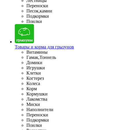
Лестницы
Переноски
Песок,камни
Подкормки
Поилки
Товары и корма для грызунов
Витамины
Гамак,Тоннель
Домики
Игрушки
Клетки
Когтерез
Колеса
Корм
Кормушки
Лакомства
Миски
Наполнители
Переноски
Подкормки
Поилки