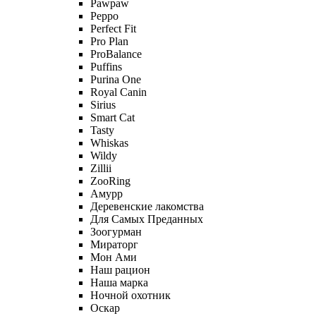
Pawpaw
Peppo
Perfect Fit
Pro Plan
ProBalance
Puffins
Purina One
Royal Canin
Sirius
Smart Cat
Tasty
Whiskas
Wildy
Zillii
ZooRing
Амурр
Деревенские лакомства
Для Самых Преданных
Зоогурман
Мираторг
Мон Ами
Наш рацион
Наша марка
Ночной охотник
Оскар