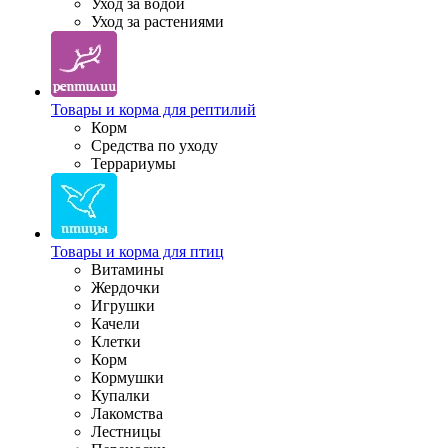
Уход за водой
Уход за растениями
Товары и корма для рептилий
Корм
Средства по уходу
Террариумы
Товары и корма для птиц
Витамины
Жердочки
Игрушки
Качели
Клетки
Корм
Кормушки
Купалки
Лакомства
Лестницы