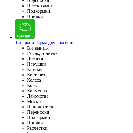
Переноски
Песок,камни
Подкормки
Поилки
Товары и корма для грызунов
Витамины
Гамак,Тоннель
Домики
Игрушки
Клетки
Когтерез
Колеса
Корм
Кормушки
Лакомства
Миски
Наполнители
Переноски
Подкормки
Поилки
Расчестки