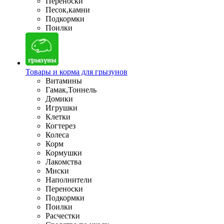
Переноски
Песок,камни
Подкормки
Поилки
Товары и корма для грызунов
Витамины
Гамак,Тоннель
Домики
Игрушки
Клетки
Когтерез
Колеса
Корм
Кормушки
Лакомства
Миски
Наполнители
Переноски
Подкормки
Поилки
Расчестки