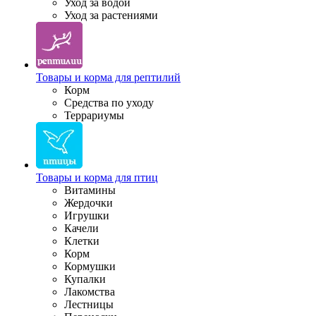
Уход за водой
Уход за растениями
Товары и корма для рептилий
Корм
Средства по уходу
Террариумы
Товары и корма для птиц
Витамины
Жердочки
Игрушки
Качели
Клетки
Корм
Кормушки
Купалки
Лакомства
Лестницы