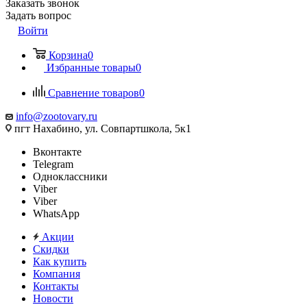
Заказать звонок
Задать вопрос
Войти
Корзина
0
Избранные товары
0
Сравнение товаров
0
info@zootovary.ru
пгт Нахабино, ул. Совпартшкола, 5к1
Вконтакте
Telegram
Одноклассники
Viber
Viber
WhatsApp
Акции
Скидки
Как купить
Компания
Контакты
Новости