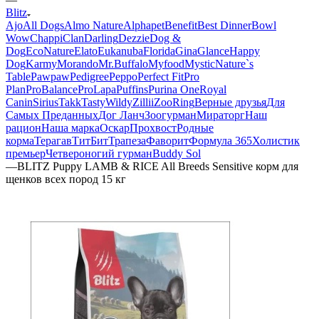
Blitz
Ajo
All Dogs
Almo Nature
Alphapet
Benefit
Best Dinner
Bowl
Wow
Chappi
Clan
Darling
Dezzie
Dog &
Dog
EcoNature
Elato
Eukanuba
Florida
Gina
Glance
Happy
Dog
Karmy
Morando
Mr.Buffalo
Myfood
Mystic
Nature`s
Table
Pawpaw
Pedigree
Peppo
Perfect Fit
Pro
Plan
ProBalance
ProLapa
Puffins
Purina One
Royal
Canin
Sirius
Takk
Tasty
Wildy
Zillii
ZooRing
Верные друзья
Для
Самых Преданных
Дог Ланч
Зоогурман
Мираторг
Наш
рацион
Наша марка
Оскар
Прохвост
Родные
корма
Терагав
ТитБит
Трапеза
Фаворит
Формула 365
Холистик
премьер
Четвероногий гурман
Buddy Sol
—
BLITZ Puppy LAMB & RICE All Breeds Sensitive корм для
щенков всех пород 15 кг