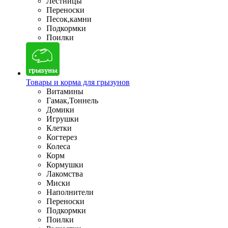
Лестницы
Переноски
Песок,камни
Подкормки
Поилки
Товары и корма для грызунов
Витамины
Гамак,Тоннель
Домики
Игрушки
Клетки
Когтерез
Колеса
Корм
Кормушки
Лакомства
Миски
Наполнители
Переноски
Подкормки
Поилки