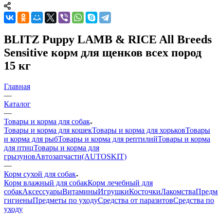
BLITZ Puppy LAMB & RICE All Breeds
Sensitive корм для щенков всех пород
15 кг
Главная
—
Каталог
—
Товары и корма для собак
Товары и корма для кошек
Товары и корма для хорьков
Товары
и корма для рыб
Товары и корма для рептилий
Товары и корма
для птиц
Товары и корма для
грызунов
Автозапчасти(AUTOSKIT)
—
Корм сухой для собак
Корм влажный для собак
Корм лечебный для
собак
Аксессуары
Витамины
Игрушки
Косточки
Лакомства
Предм
гигиены
Предметы по уходу
Средства от паразитов
Средства по
уходу
—