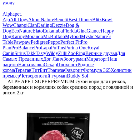
уходу
—
Alphapet
Ajo
All Dogs
Almo Nature
Benefit
Best Dinner
Blitz
Bowl
Wow
Chappi
Clan
Darling
Dezzie
Dog &
Dog
EcoNature
Elato
Eukanuba
Florida
Gina
Glance
Happy
Dog
Karmy
Morando
Mr.Buffalo
Myfood
Mystic
Nature`s
Table
Pawpaw
Pedigree
Peppo
Perfect Fit
Pro
Plan
ProBalance
ProLapa
Puffins
Purina One
Royal
Canin
Sirius
Takk
Tasty
Wildy
Zillii
ZooRing
Верные друзья
Для
Самых Преданных
Дог Ланч
Зоогурман
Мираторг
Наш
рацион
Наша марка
Оскар
Прохвост
Родные
корма
Терагав
ТитБит
Трапеза
Фаворит
Формула 365
Холистик
премьер
Четвероногий гурман
Buddy Sol
—
ALPHAPET SUPERPREMIUM сухой корм для щенков,
беременных и кормящих собак средних пород с говядиной и
рисом 2кг