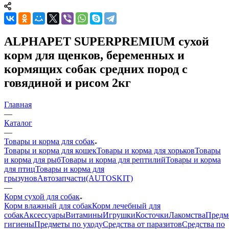
ALPHAPET SUPERPREMIUM сухой
корм для щенков, беременных и
кормящих собак средних пород с
говядиной и рисом 2кг
Главная
—
Каталог
—
Товары и корма для собак
Товары и корма для кошек
Товары и корма для хорьков
Товары
и корма для рыб
Товары и корма для рептилий
Товары и корма
для птиц
Товары и корма для
грызунов
Автозапчасти(AUTOSKIT)
—
Корм сухой для собак
Корм влажный для собак
Корм лечебный для
собак
Аксессуары
Витамины
Игрушки
Косточки
Лакомства
Предм
гигиены
Предметы по уходу
Средства от паразитов
Средства по