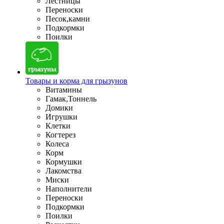
Лестницы
Переноски
Песок,камни
Подкормки
Поилки
Товары и корма для грызунов
Витамины
Гамак,Тоннель
Домики
Игрушки
Клетки
Когтерез
Колеса
Корм
Кормушки
Лакомства
Миски
Наполнители
Переноски
Подкормки
Поилки