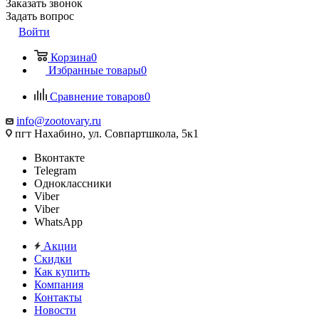
Заказать звонок
Задать вопрос
Войти
Корзина
0
Избранные товары
0
Сравнение товаров
0
info@zootovary.ru
пгт Нахабино, ул. Совпартшкола, 5к1
Вконтакте
Telegram
Одноклассники
Viber
Viber
WhatsApp
Акции
Скидки
Как купить
Компания
Контакты
Новости